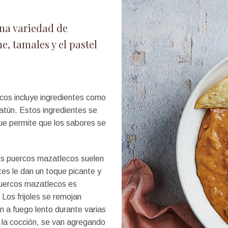
na variedad de
e, tamales y el pastel
ecos incluye ingredientes como
o atún. Estos ingredientes se
 que permite que los sabores se
les puercos mazatlecos suelen
ntes le dan un toque picante y
s puercos mazatlecos es
 Los frijoles se remojan
n a fuego lento durante varias
 la cocción, se van agregando