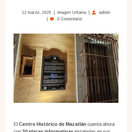
histórica
12 marzo, 2025
Imagen Urbana
admin
con
0 Comentario
nuevas
placas
informativas
en
el
Centro
El
Centro Histórico de Mazatlán
cuenta ahora
con
30 placas informativas
instaladas en sus