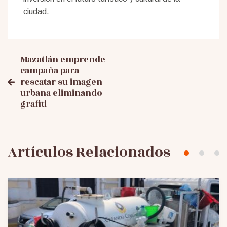
ciudad.
Mensaje
Mazatlán emprende
campaña para
rescatar su imagen
de
urbana eliminando
grafiti
navegación
Artículos Relacionados